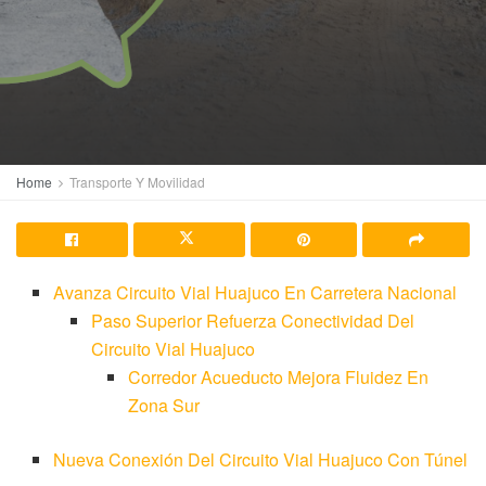
Home
Transporte Y Movilidad
Avanza Circuito Vial Huajuco En Carretera Nacional
Paso Superior Refuerza Conectividad Del
Circuito Vial Huajuco
Corredor Acueducto Mejora Fluidez En
Zona Sur
Nueva Conexión Del Circuito Vial Huajuco Con Túnel