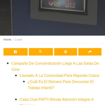
Home
Local
Campaña De Concientización Llega A Las Salas De
Cine
Llamado A La Comunidad Para Reportar Casos
¿Cuál Es El Número Para Denunciar El
Trabajo Infantil?
Casa Club PAPTI Brinda Atención Integral A