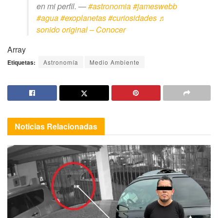
en mi perfil. —
#astronomia
#jameswebb
#agua
#exoplanetas
#curiosidades
♬
sonido original – Conocer
Array
Etiquetas:
Astronomía
Medio Ambiente
Noticias
Relacionadas