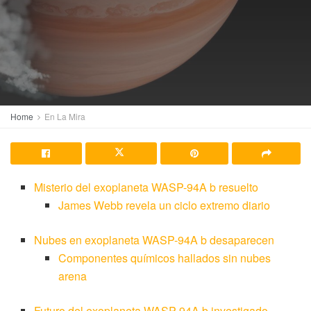
Home
En La Mira
Misterio del exoplaneta WASP-94A b resuelto
James Webb revela un ciclo extremo diario
Nubes en exoplaneta WASP-94A b desaparecen
Componentes químicos hallados sin nubes
arena
Futuro del exoplaneta WASP-94A b investigado