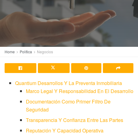
Home
Política
Negocios
Quantium Desarrollos Y La Preventa Inmobiliaria
Marco Legal Y Responsabilidad En El Desarrollo
Documentación Como Primer Filtro De
Seguridad
Transparencia Y Confianza Entre Las Partes
Reputación Y Capacidad Operativa