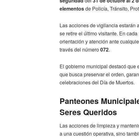
seguridad
del
31 de octubre al 2 
elementos
de Policía, Tránsito, Pr
Las acciones de vigilancia estarán 
se retire el último visitante. En ca
orientación y atención ante cualqui
través del número
072
.
El gobierno municipal destacó que e
que busca preservar el orden, garant
celebraciones del Día de Muertos.
Panteones Municipal
Seres Queridos
Las acciones de limpieza y manteni
a una cuestión operativa, sino tambi