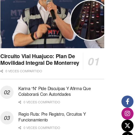
Circuito Vial Huajuco: Plan De
Movilidad Integral De Monterrey
0 VECES COMPARTIDO
Karina “N” Pide Disculpas Y Afirma Que
Colaborará Con Autoridades
0 VECES COMPARTIDO
Regio Ruta: Pre Registro, Circuitos Y
Funcionamiento
0 VECES COMPARTIDO