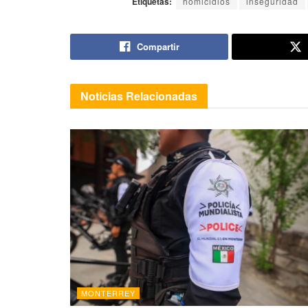
Etiquetas:
homicidios
inseguridad
Compartir
Noticias
Relacionadas
MONTERREY