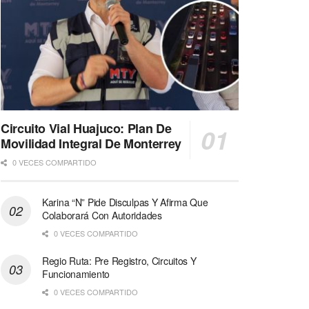
Circuito Vial Huajuco: Plan De
Movilidad Integral De Monterrey
0 VECES COMPARTIDO
Karina “N” Pide Disculpas Y Afirma Que
Colaborará Con Autoridades
0 VECES COMPARTIDO
Regio Ruta: Pre Registro, Circuitos Y
Funcionamiento
0 VECES COMPARTIDO