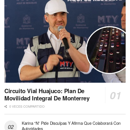
Circuito Vial Huajuco: Plan De
Movilidad Integral De Monterrey
0 VECES COMPARTIDO
Karina “N” Pide Disculpas Y Afirma Que Colaborará Con
Autoridades