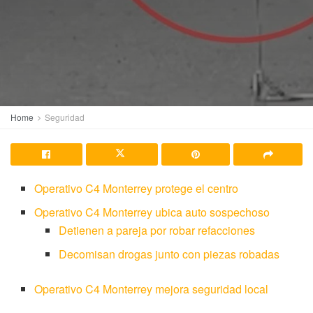
Home
Seguridad
Operativo C4 Monterrey protege el centro
Operativo C4 Monterrey ubica auto sospechoso
Detienen a pareja por robar refacciones
Decomisan drogas junto con piezas robadas
Operativo C4 Monterrey mejora seguridad local