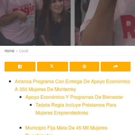
Home
Local
Arranca Programa Con Entrega De Apoyo Económico
A 350 Mujeres De Monterrey
Apoyo Económico Y Programas De Bienestar
Tarjeta Regia Incluye Préstamos Para
Mujeres Emprendedoras
Municipio Fija Meta De 45 Mil Mujeres