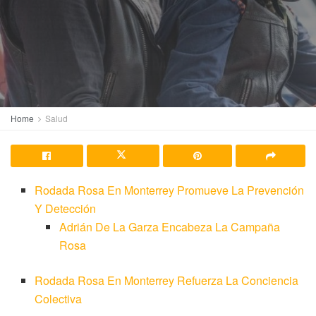
Home
Salud
Rodada Rosa En Monterrey Promueve La Prevención
Y Detección
Adrián De La Garza Encabeza La Campaña
Rosa
Rodada Rosa En Monterrey Refuerza La Conciencia
Colectiva