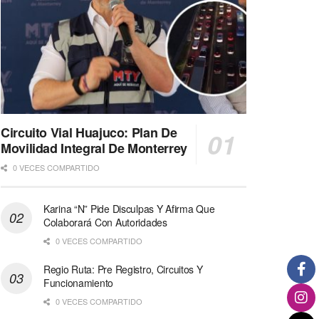
Circuito Vial Huajuco: Plan De
Movilidad Integral De Monterrey
0 VECES COMPARTIDO
Karina “N” Pide Disculpas Y Afirma Que
Colaborará Con Autoridades
0 VECES COMPARTIDO
Regio Ruta: Pre Registro, Circuitos Y
Funcionamiento
0 VECES COMPARTIDO